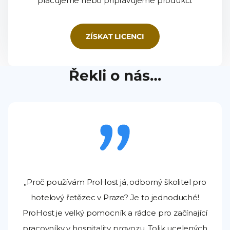
pracujeme nebo připravujeme produkci.
ZÍSKAT LICENCI
Řekli o nás…
„Proč používám ProHost já, odborný školitel pro
hotelový řetězec v Praze? Je to jednoduché!
ProHost je velký pomocník a rádce pro začínající
pracovníky v hospitality provozu. Tolik ucelených