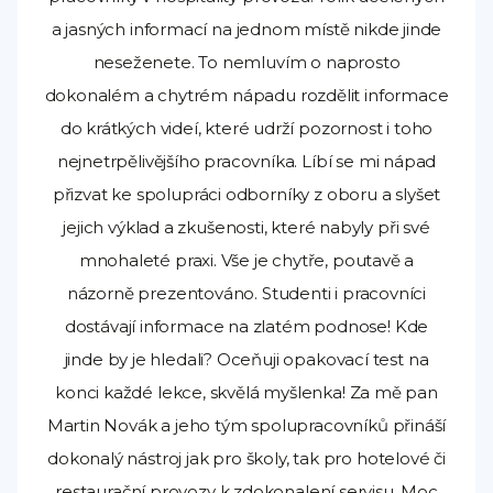
a jasných informací na jednom místě nikde jinde
neseženete. To nemluvím o naprosto
dokonalém a chytrém nápadu rozdělit informace
do krátkých videí, které udrží pozornost i toho
nejnetrpělivějšího pracovníka. Líbí se mi nápad
přizvat ke spolupráci odborníky z oboru a slyšet
jejich výklad a zkušenosti, které nabyly při své
mnohaleté praxi. Vše je chytře, poutavě a
názorně prezentováno. Studenti i pracovníci
dostávají informace na zlatém podnose! Kde
jinde by je hledali? Oceňuji opakovací test na
konci každé lekce, skvělá myšlenka! Za mě pan
Martin Novák a jeho tým spolupracovníků přináší
dokonalý nástroj jak pro školy, tak pro hotelové či
restaurační provozy k zdokonalení servisu. Moc