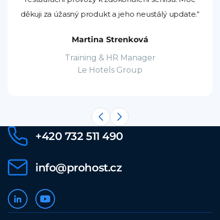
děkuji za úžasný produkt a jeho neustálý update.“
Martina Strenková
Training & HR Manager
Le Hotels Group
+420 732 511 490
info@prohost.cz