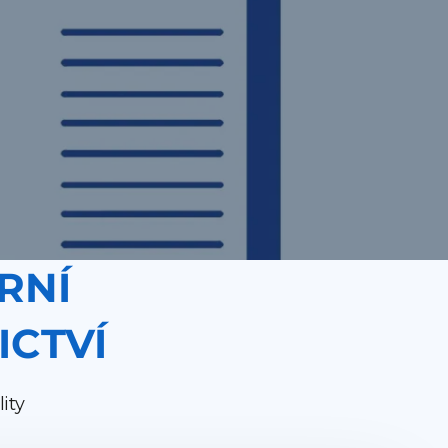
RNÍ
ICTVÍ
ity