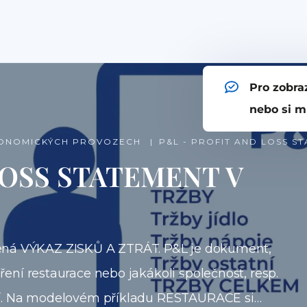
Pro zobra
nebo si m
TRONOMICKÝCH PROVOZECH
P&L - PROFIT AND LOSS S
LOSS STATEMENT V
SKŮ A ZTRÁT. P&L je dokument,
ní restaurace nebo jakákoli společnost, resp.
bí. Na modelovém příkladu RESTAURACE si