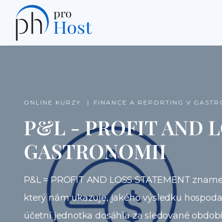
ONLINE KURZY
FINANCE A REPORTING V GAS
P&L - PROFIT AND 
GASTRONOMII
P&L = PROFIT AND LOSS STATEMENT znamená VÝKAZ ZI
který nám ukazuje, jakého výsledku hospodaře
účetní jednotka dosáhla za sledované obdo