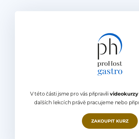
V této části jsme pro vás připravili
videokurzy
dalších lekcích právě pracujeme nebo při
ZAKOUPIT KURZ