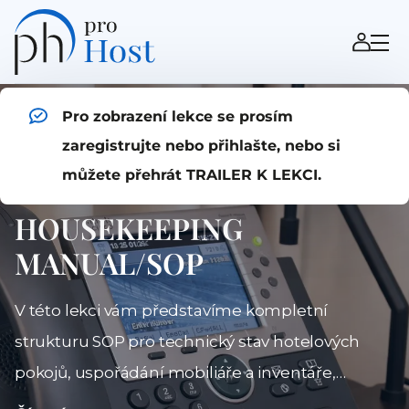
Pro zobrazení lekce se prosím
zaregistrujte nebo přihlašte, nebo si
můžete přehrát TRAILER K LEKCI.
HOUSEKEEPING
MANUAL/SOP
V této lekci vám představíme kompletní
strukturu SOP pro technický stav hotelových
pokojů, uspořádání mobiliáře a inventáře,
pravidla čistoty a systém kontroly pokojů před