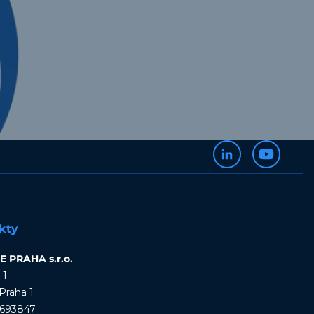
kty
 PRAHA s.r.o.
 1
Praha 1
4693847