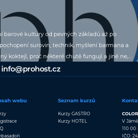
 barové kultury od pevných základů až po
 o pochopení surovin, technik, myšlení barmana a
ý koktejl, proč některé chutě fungují a jiné ne,
klem tak, aby výsledek dával smysl hostovi i
info@prohost.cz
i, ale i profesionálové, kteří si chtějí své
tech, ale o řemesle, konzistenci a zážitku hosta.
bsah webu
Seznam kurzů
Konta
rzy
Kurzy GASTRO
COLORE
gistrace
Kurzy HOTEL
V Jámě
AQ
110 00 
basadoři
IČO: 2