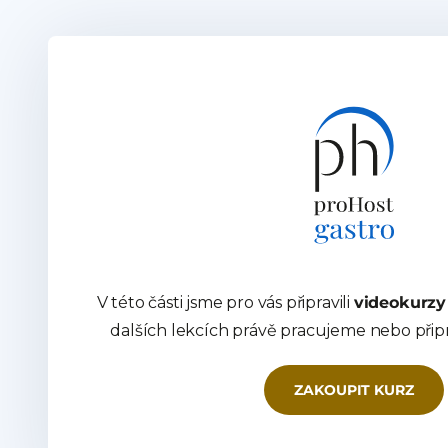
V této části jsme pro vás připravili
videokurzy
dalších lekcích právě pracujeme nebo při
ZAKOUPIT KURZ