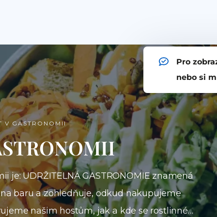
Pro zobra
nebo si m
T V GASTRONOMII
ASTRONOMII
ronomii je: UDRŽITELNÁ GASTRONOMIE znamená
 i na baru a zohledňuje, odkud nakupujeme
vírujeme našim hostům, jak a kde se rostlinné