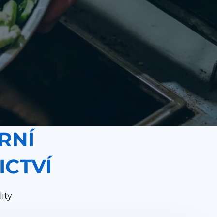
RNÍ
ICTVÍ
ity