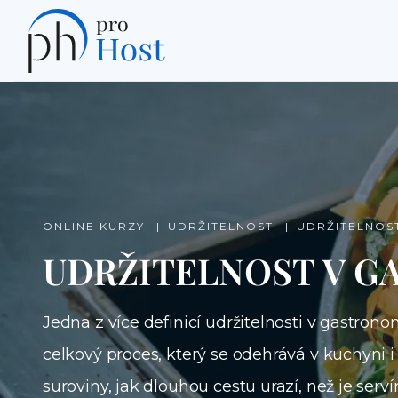
ONLINE KURZY
UDRŽITELNOST
UDRŽITELNOS
UDRŽITELNOST V G
Jedna z více definicí udržitelnosti v gast
celkový proces, který se odehrává v kuchyni
suroviny, jak dlouhou cestu urazí, než je ser