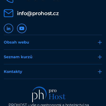
minimem nebo s nulovým odpadem. Neméně důležité
je promyslet, jak vše připravujeme a servírujeme. Hosté
info@prohost.cz
se rádi nechají vtáhnout do děje a pozorují nás, chtějí vše
vidět. Řadu inspirací uvidíme v této lekci.
Obsah webu
Seznam kurzů
Kontakty
PROHOST – vše o gastronomii a hotelnictví na