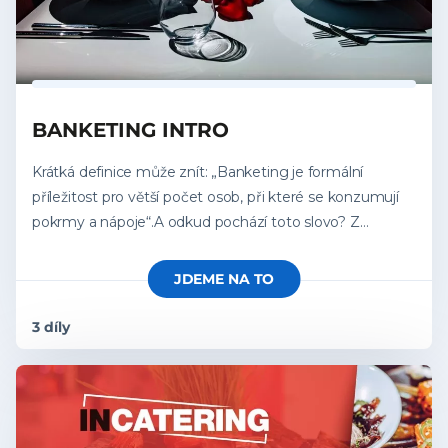
BANKETING INTRO
Krátká definice může znít: „Banketing je formální
příležitost pro větší počet osob, při které se konzumují
pokrmy a nápoje“.A odkud pochází toto slovo? Z
francouzštiny. Kdysi se sedělo na jednoduchých lavicích,
ve francouzštině „le banc“ znamená lavice, a proto
JDEME NA TO
banket nebo banketing. Samotný pojem banket
znamená už spíše slavnostní hostinu. Pod banketing v
3 díly
současnosti spadá mnoho různých událostí a akcí, často
se používá název Event. Event znamená v překladu z
angličtiny „událost, akce“. Může být společenská, nebo
např. sportovní.