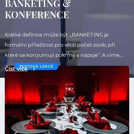
BANKETING &
KONFERENCE
Krátká definice může být: „BANKETING je
formální příležitost pro větší počet osob, při
které se konzumují pokrmy a nápoje“. A víme,
odkud pochází toto slovo? Kdysi se sedělo na
TEXTOVÁ LEKCE
Číst více
jednoduchých lavicích, ve francouzštině „le
banc“ a proto banket nebo banketing. Samotný
pojem BANKET znamená už spíše slavnostní
hostinu.