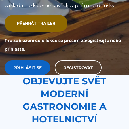
zakládáme k černé kávě, k zapití mezi doušky
kávy a doplnění tekutin, protože káva dehydruje.
PŘEHRÁT TRAILER
Pro zobrazení celé lekce se prosím zaregistrujte nebo
přihlašte.
PŘIHLÁSIT SE
REGISTROVAT
OBJEVUJTE SVĚT
MODERNÍ
GASTRONOMIE A
HOTELNICTVÍ