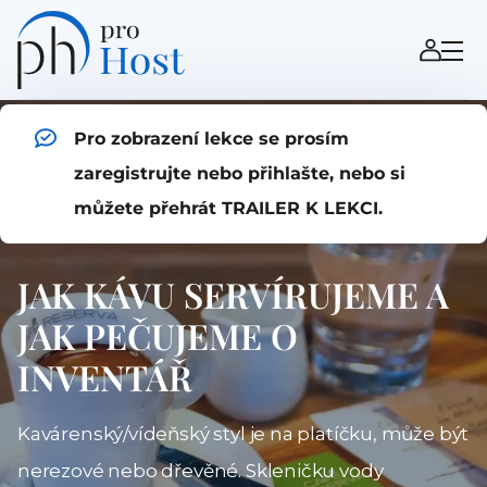
Pro zobrazení lekce se prosím
zaregistrujte nebo přihlašte, nebo si
můžete přehrát TRAILER K LEKCI.
JAK KÁVU SERVÍRUJEME A
JAK PEČUJEME O
INVENTÁŘ
Kavárenský/vídeňský styl je na platíčku, může být
nerezové nebo dřevěné. Skleničku vody