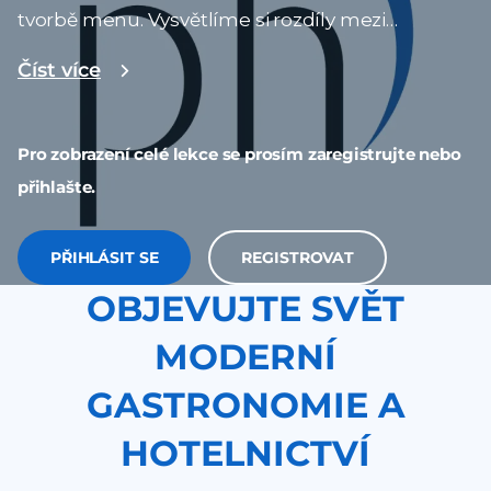
tvorbě menu. Vysvětlíme si rozdíly mezi
národními kuchyněmi a tematicky zaměřenými
Číst více
provozy a ukážeme si, proč není možné tvořit
univerzální jídelní lístek pro každý typ restaurace.
Pro zobrazení celé lekce se prosím zaregistrujte nebo
Probereme typické znaky menu české, italské,
přihlašte.
asijské či středomořské kuchyně a jejich vliv na
strukturu nabídky, názvosloví jídel i použití
PŘIHLÁSIT SE
REGISTROVAT
surovin. Zvláštní pozornost budeme věnovat
OBJEVUJTE SVĚT
specializovaným podnikům, jako jsou
MODERNÍ
steakhousy, bistra, street food koncepty nebo
vegetariánské restaurace. Ukážeme si, jak
GASTRONOMIE A
koncept ovlivňuje rozsah menu, technologickou
HOTELNICTVÍ
náročnost, cenovou hladinu i očekávání hosta.