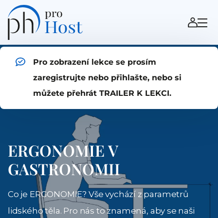
Pro zobrazení lekce se prosím
zaregistrujte nebo přihlašte, nebo si
můžete přehrát TRAILER K LEKCI.
ERGONOMIE V
GASTRONOMII
Co je ERGONOMIE? Vše vychází z parametrů
lidského těla. Pro nás to znamená, aby se naši