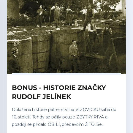
dozrávají v dřevěných sudech, v kterých získávají
specifické aroma i barvu. Můžeme si vybrat standardní
pálenky nebo limitované edice z jednoho roku a z
jedné odrůdy. Jak to vše probíhá? To se dozvíte v této
lekci.
BONUS - HISTORIE ZNAČKY
RUDOLF JELÍNEK
Doložená historie palírenství na VIZOVICKU sahá do
16. století. Tehdy se pálily pouze ZBYTKY PIVA a
později se přidalo OBILÍ, především ŽITO. Se
ŠVESTKAMI i dalším ovocem se začalo pracovat