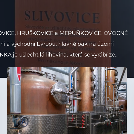
LIVOVICE, HRUŠKOVICE a MERUŇKOVICE. OVOCNÉ
ní a východní Evropu, hlavně pak na území
je ušlechtilá lihovina, která se vyrábí ze
idla rozdrcené plody ovoce. Při DESTILACI
trovaný ALKOHOLICKÝ DESTILÁT. Zpravidla
několik dalších. Pálenky z ovoce mají většinou
jsou specifické svým aroma a chutí ovoce, z
 k zákazníkovi nebo do našich provozů, musí si
 v dřevěných sudech, v kterých získávají
 nabízet jako APERITIV, stejně tak je lze