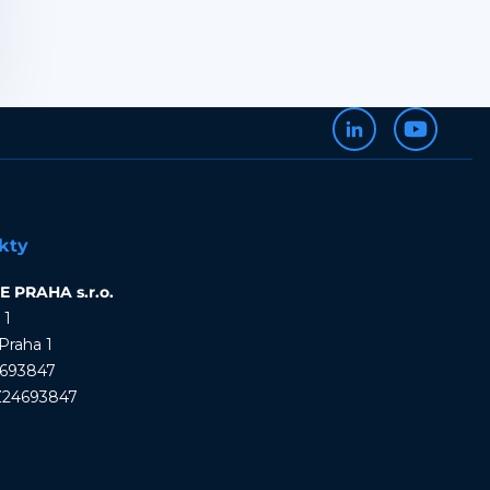
kty
 PRAHA s.r.o.
 1
Praha 1
4693847
Z24693847