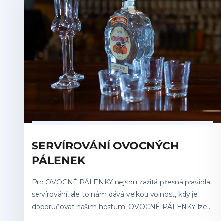
Unie.
SERVÍROVÁNÍ OVOCNÝCH
PÁLENEK
Pro OVOCNÉ PÁLENKY nejsou zažitá přesná pravidla
servírování, ale to nám dává velkou volnost, kdy je
doporučovat našim hostům. OVOCNÉ PÁLENKY lze
nabízet jako APERITIV, stejně tak je lze servírovat jako