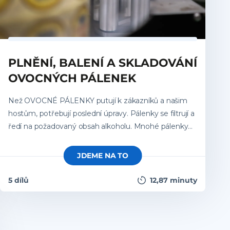
PLNĚNÍ, BALENÍ A SKLADOVÁNÍ
OVOCNÝCH PÁLENEK
Než OVOCNÉ PÁLENKY putují k zákazníků a našim
hostům, potřebují poslední úpravy. Pálenky se filtrují a
ředí na požadovaný obsah alkoholu. Mnohé pálenky
rozeznáme už podle lahve nebo etikety, která musí
být nejen hezká, zajímavá, ale musí obsahovat i
JDEME NA TO
povinné údaje. Každá lahve je také opatřena kolkem.
Jaký úkol etiketa a kolek mají, to vše a mnoho dalšího
5 dílů
12,87 minuty
se dozvíte v této lekci.