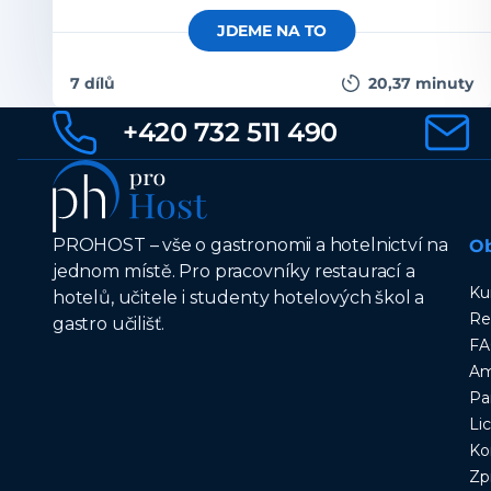
DIGESTIV. OVOCNÉ PÁLENKY mohou dobře
JDEME NA TO
doprovázet mnoho různých pokrmů, především pak
těžší jídla. V každém případě jsou OVOCNÉ PÁLENKY
7 dílů
20,37 minuty
naším národním produktem, vlastně i národním
+420 732 511 490
pokladem a měli bychom je mít zařazené na předních
místech v nabídce našich gastronomických podniků.
OVOCNÉ PÁLENKY udržujeme a servírujme
nachlazené a ideálně v elegantních sklenkách na
stopce.
PROHOST – vše o gastronomii a hotelnictví na
O
jednom místě. Pro pracovníky restaurací a
Ku
hotelů, učitele i studenty hotelových škol a
Re
gastro učilišť.
F
Am
Pa
Li
Ko
Zp