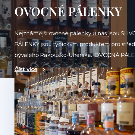
OVOCNÉ PÁLENKY
Nejznámější ovocné pálenky u nás jsou S
PÁLENKY jsou typickým produktem pro střed
bývalého Rakousko-Uherska. OVOCNÁ PÁLENKA 
zkvašeného ovocného rmutu. Rmut jsou zprav
Číst více
OVOCE se ovocný kvas přeměňuje na koncen
nezůstává při jedné destilaci, ale následuje 
obsah alkoholu 35 až 50 %. OVOCNÉ PÁLENKY 
kterého jsou vyrobeny. A než putuje PÁLENKA
odpočinout a dozrát. Často pálenky dozrávají
specifické aroma i barvu. OVOCNÉ PÁLENKY lze