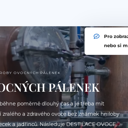
Pro zobra
nebo si m
ROBY OVOCNÝCH PÁLENEK
OCNÝCH PÁLENEK
ěhne poměrně dlouhý čas a je třeba mít
ní zralého a zdravého ovoce bez známek hniloby
 pecek a jadřinců. Následuje DESTILACE OVOCE,