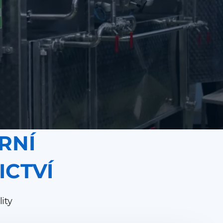
RNÍ
ICTVÍ
ity