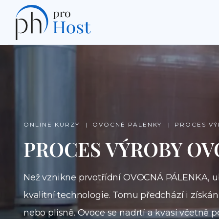
ONLINE KURZY
OVOCNÉ PÁLENKY
PROCES VÝ
PROCES VÝROBY OV
Než vznikne prvotřídní OVOCNÁ PÁLENKA, ub
kvalitní technologie. Tomu předchází i získá
nebo plísně. Ovoce se nadrtí a kvasí včetně