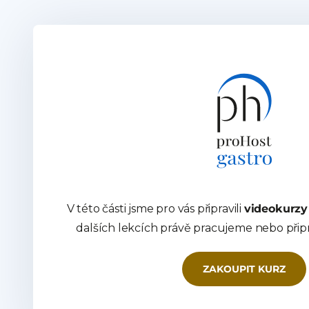
V této části jsme pro vás připravili
videokurzy
dalších lekcích právě pracujeme nebo při
ZAKOUPIT KURZ